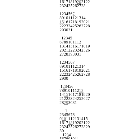
16
17
18
19
20
21
22
23
24
25
26
27
28
1
2
3
4
5
6
7
8
9
10
11
12
13
14
15
16
17
18
19
20
21
22
23
24
25
26
27
28
29
30
31
1
2
3
4
5
6
7
8
9
10
11
12
13
14
15
16
17
18
19
20
21
22
23
24
25
26
27
28
29
30
31
1
2
3
4
5
6
7
8
9
10
11
12
13
14
15
16
17
18
19
20
21
22
23
24
25
26
27
28
29
30
1
2
3
4
5
6
7
8
9
10
11
12
13
14
15
16
17
18
19
20
21
22
23
24
25
26
27
28
29
30
31
1
2
3
4
5
6
7
8
9
10
11
12
13
14
15
16
17
18
19
20
21
22
23
24
25
26
27
28
29
30
1
2
3
4
5
6
7
8
9
10
11