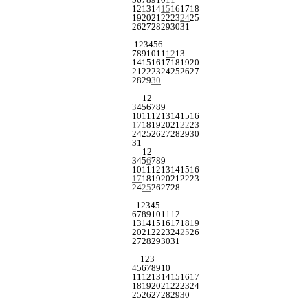
12
13
14
15
16
17
18
19
20
21
22
23
24
25
26
27
28
29
30
31
1
2
3
4
5
6
7
8
9
10
11
12
13
14
15
16
17
18
19
20
21
22
23
24
25
26
27
28
29
30
1
2
3
4
5
6
7
8
9
10
11
12
13
14
15
16
17
18
19
20
21
22
23
24
25
26
27
28
29
30
31
1
2
3
4
5
6
7
8
9
10
11
12
13
14
15
16
17
18
19
20
21
22
23
24
25
26
27
28
1
2
3
4
5
6
7
8
9
10
11
12
13
14
15
16
17
18
19
20
21
22
23
24
25
26
27
28
29
30
31
1
2
3
4
5
6
7
8
9
10
11
12
13
14
15
16
17
18
19
20
21
22
23
24
25
26
27
28
29
30