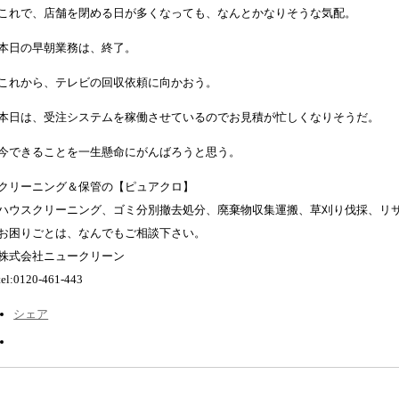
これで、店舗を閉める日が多くなっても、なんとかなりそうな気配。
本日の早朝業務は、終了。
これから、テレビの回収依頼に向かおう。
本日は、受注システムを稼働させているのでお見積が忙しくなりそうだ。
今できることを一生懸命にがんばろうと思う。
クリーニング＆保管の【ピュアクロ】
ハウスクリーニング、ゴミ分別撤去処分、廃棄物収集運搬、草刈り伐採、リ
お困りごとは、なんでもご相談下さい。
株式会社ニュークリーン
tel:0120-461-443
シェア