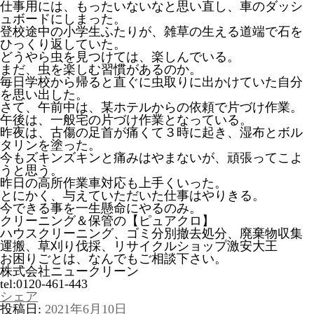
仕事用には、もったいないなと思い直し、車のダッシ
ュボードにしまった。
登校途中の小学生ふたりが、雑草の生える道端で石を
ひっくり返していた。
どうやら虫を見つけては、楽しんでいる。
まだ、虫を楽しむ習慣があるのか。
毎日学校から帰ると直ぐに虫取りに出かけていた自分
を思い出した。
さて、午前中は、某ホテルからの依頼で片づけ作業。
午後は、一般宅の片づけ作業となっている。
昨夜は、古傷の足首が痛くて３時に起き、湿布とボル
タリンを塗った。
今もズキンズキンと痛みはやまないが、頑張ってこよ
うと思う。
昨日の高所作業車対応も上手くいった。
とにかく、与えていただいた仕事はやりきる。
今できる事を一生懸命にやるのみ。
クリーニング＆保管の【ピュアクロ】
ハウスクリーニング、ゴミ分別撤去処分、廃棄物収集
運搬、草刈り伐採、リサイクルショップ激安大王
お困りごとは、なんでもご相談下さい。
株式会社ニュークリーン
tel:0120-461-443
シェア
投稿日:
2021年6月10日