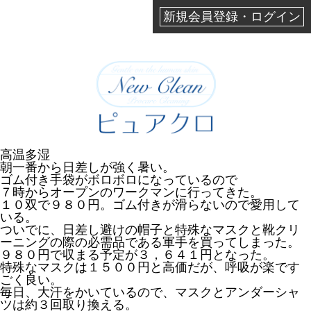
新規会員登録・ログイン
高温多湿
朝一番から日差しが強く暑い。
ゴム付き手袋がボロボロになっているので
７時からオープンのワークマンに行ってきた。
１０双で９８０円。ゴム付きが滑らないので愛用して
いる。
ついでに、日差し避けの帽子と特殊なマスクと靴クリ
ーニングの際の必需品である軍手を買ってしまった。
９８０円で収まる予定が３，６４１円となった。
特殊なマスクは１５００円と高価だが、呼吸が楽です
ごく良い。
毎日、大汗をかいているので、マスクとアンダーシャ
ツは約３回取り換える。