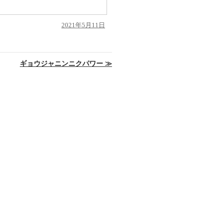
投
2021年5月11日
稿
日:
ギョウジャニンニクパワー
≫