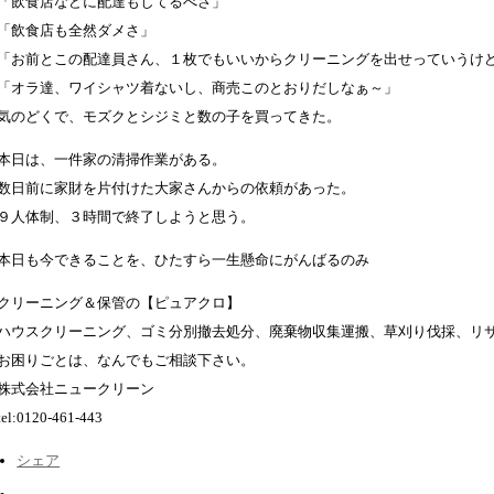
「飲食店などに配達もしてるべさ」
「飲食店も全然ダメさ」
「お前とこの配達員さん、１枚でもいいからクリーニングを出せっていうけ
「オラ達、ワイシャツ着ないし、商売このとおりだしなぁ～」
気のどくで、モズクとシジミと数の子を買ってきた。
本日は、一件家の清掃作業がある。
数日前に家財を片付けた大家さんからの依頼があった。
９人体制、３時間で終了しようと思う。
本日も今できることを、ひたすら一生懸命にがんばるのみ
クリーニング＆保管の【ピュアクロ】
ハウスクリーニング、ゴミ分別撤去処分、廃棄物収集運搬、草刈り伐採、リ
お困りごとは、なんでもご相談下さい。
株式会社ニュークリーン
tel:0120-461-443
シェア