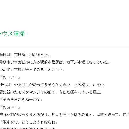
ハウス清掃
昨日は、市役所に用があった。
青森市アウガビルに入る駅前市役所は、地下が市場になっている。
ついでに市場に寄ってみることにした。
「お～い！」
呼べば、やまびこが帰ってきそうなくらい、お客様は、いない。
店に並べたモズクやシジミの前で、うたた寝をしている店主。
「そろそろ起きねーが？」
「おぉ～！」
垂れた首がゆっくりとあがり、片目を開けた顔をみると、以前と違って、眉
「暇すぎで、どうしようもならね」