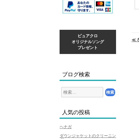
投
ピュアクロ
稿
≪
オリジナルソング
ナ
プレゼント
ビ
ゲ
ー
シ
ョ
ブログ検索
ン
検
索:
人気の投稿
ヘナガ
ダウンジャケットのクリーニン