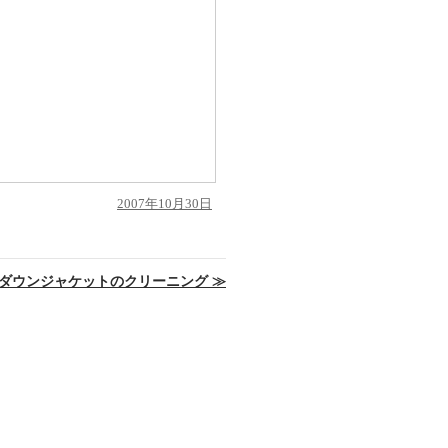
投
2007年10月30日
稿
日:
ダウンジャケットのクリーニング
≫