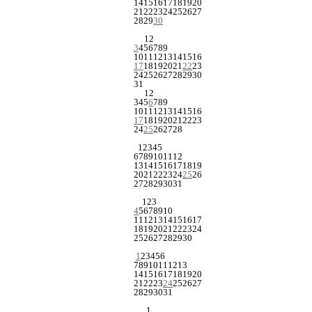
14
15
16
17
18
19
20
21
22
23
24
25
26
27
28
29
30
1
2
3
4
5
6
7
8
9
10
11
12
13
14
15
16
17
18
19
20
21
22
23
24
25
26
27
28
29
30
31
1
2
3
4
5
6
7
8
9
10
11
12
13
14
15
16
17
18
19
20
21
22
23
24
25
26
27
28
1
2
3
4
5
6
7
8
9
10
11
12
13
14
15
16
17
18
19
20
21
22
23
24
25
26
27
28
29
30
31
1
2
3
4
5
6
7
8
9
10
11
12
13
14
15
16
17
18
19
20
21
22
23
24
25
26
27
28
29
30
1
2
3
4
5
6
7
8
9
10
11
12
13
14
15
16
17
18
19
20
21
22
23
24
25
26
27
28
29
30
31
1