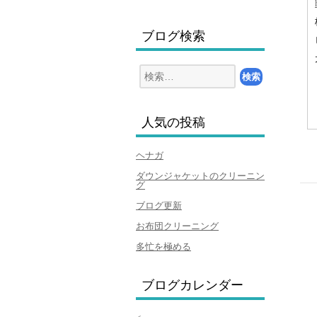
ブログ検索
検
索:
人気の投稿
ヘナガ
ダウンジャケットのクリーニン
グ
投
稿
ブログ更新
ナ
ビ
お布団クリーニング
ゲ
多忙を極める
ー
シ
ョ
ブログカレンダー
ン