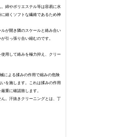
ん。綿やポリエステル等は容易に水
特に細くソフトな繊維であるため神
ールが開き隣のスケールと絡み合い
いが引っ張り合い縮むのです。
を使用して絡みを極力抑え、クリー
機械による揉みの作用で縮みの危険
洗いを施します。これは揉みの作用
を厳重に確認致します。
せん。汗抜きクリーニングとは、丁