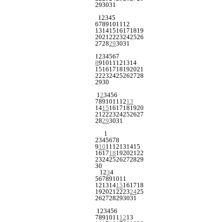
29
30
31
1
2
3
4
5
6
7
8
9
10
11
12
13
14
15
16
17
18
19
20
21
22
23
24
25
26
27
28
29
30
31
1
2
3
4
5
6
7
8
9
10
11
12
13
14
15
16
17
18
19
20
21
22
23
24
25
26
27
28
29
30
1
2
3
4
5
6
7
8
9
10
11
12
13
14
15
16
17
18
19
20
21
22
23
24
25
26
27
28
29
30
31
1
2
3
4
5
6
7
8
9
10
11
12
13
14
15
16
17
18
19
20
21
22
23
24
25
26
27
28
29
30
1
2
3
4
5
6
7
8
9
10
11
12
13
14
15
16
17
18
19
20
21
22
23
24
25
26
27
28
29
30
31
1
2
3
4
5
6
7
8
9
10
11
12
13