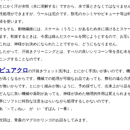
とにかく汗が水性（水に溶解する）ですから、水で落とさなくてはなりませ
性処理ができますが、ウールは厄介です。獣毛のカシミヤやビキューナ等は
経を使います。
そもそも、動物繊維には、スケール（うろこ）があるため水に漬けるとスケ
ます。乾燥するときは、今度は絡んだスケールを閉じようとするので、お互
これは、神様がお決めになられたことですから、どうにもなりません。
したがって、汗抜きクリーニングとは、すべりの良いシリコーン等を含む水
ニングすることなのです。
ピュアクロ
の汗抜きウェット洗浄は、とにかく手洗いが多いのです。
が高くなるからです。機械での処理が可能なお品であっても、弊社の遠心力
が無いからです。とにかく縮みが無いように、予め採寸して、出来上がり品
どんなに良い機械や薬剤があっても、神様が決めた物理的作用は変えられま
寧にソフトに特別な注意をはらいながら処理するしかないのです。
あ゛～てぃねぃ が い゛ずばん（一番）。
次回は、青森のマグロかリンゴのお話をしてみます。